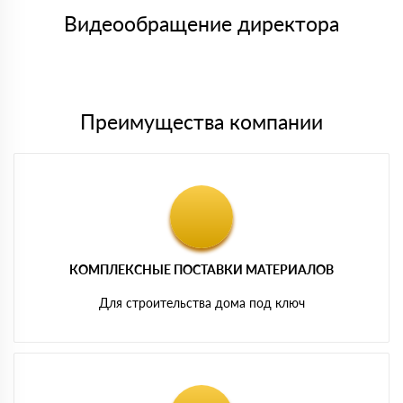
товара, количество. После оплаты осуществляется доставка
символов
либо Вы забираете товар со склада самовывоза.
Видеообращение директора
Мы принимаем платежи с сайта по следующим банковским
картам
Преимущества компании
КОМПЛЕКСНЫЕ ПОСТАВКИ МАТЕРИАЛОВ
Для строительства дома под ключ