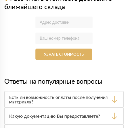
ближайшего склада
УЗНАТЬ СТОИМОСТЬ
Ответы на популярные вопросы
Есть ли возможность оплаты после получения
материала?
Да. Самый распространенный способ оплаты у нас -
оплата по факту получения товара. При этом, если
Какую документацию Вы предоставляете?
доставленный товар был ненадлежащего качества, то
Вы вправе от него отказаться.
С каждой товарной позицией мы предоставляем все