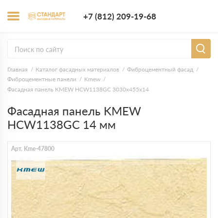
+7 (812) 209-1
+7 (812) 209-19-68
Заказать з
Главная
Каталог фасадных материалов
Фиброцементный фасад
Фиброцементные панели
Kmew
Фасадная панель KMEW HCW1138GC 3030х455х14
Фасадная панель KMEW
HCW1138GC 14 мм
Арт. Kme-47800