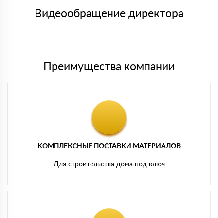
товара, количество. После оплаты осуществляется доставка
символов
либо Вы забираете товар со склада самовывоза.
Видеообращение директора
Мы принимаем платежи с сайта по следующим банковским
картам
Преимущества компании
КОМПЛЕКСНЫЕ ПОСТАВКИ МАТЕРИАЛОВ
Для строительства дома под ключ