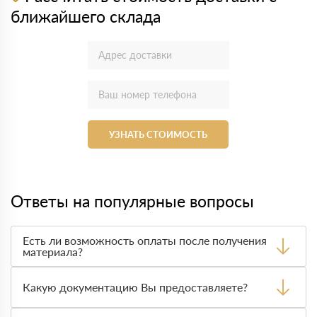
ближайшего склада
УЗНАТЬ СТОИМОСТЬ
Ответы на популярные вопросы
Есть ли возможность оплаты после получения
материала?
Да. Самый распространенный способ оплаты у нас -
оплата по факту получения товара. При этом, если
Какую документацию Вы предоставляете?
доставленный товар был ненадлежащего качества, то
Вы вправе от него отказаться.
С каждой товарной позицией мы предоставляем все