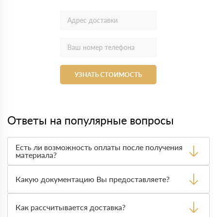
УЗНАТЬ СТОИМОСТЬ
Ответы на популярные вопросы
Есть ли возможность оплаты после получения
материала?
Да. Самый распространенный способ оплаты у нас -
оплата по факту получения товара. При этом, если
Какую документацию Вы предоставляете?
доставленный товар был ненадлежащего качества, то
Вы вправе от него отказаться.
С каждой товарной позицией мы предоставляем все
сертификаты и паспорта качества, а также товарно-
Как рассчитывается доставка?
транспортную накладную.