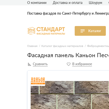
О компании
Доставка и оплата
Шоурум
Поставка фасадов по Санкт-Петербургу и Ленингр
Каталог
Виниловый сайдинг
М
Главная
Каталог фасадных материалов
Фиброцементны
Фасадная панель Каньон Пес
Акриловый сайдинг
Ф
Ф
Фасадная штукатурка
H