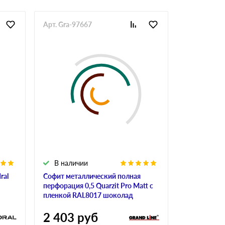
Арт. Gra-97667
Арт. Fak-76
В наличии
В налич
ral
Софит металлический полная
Фартук на 
перфорация 0,5 Quarzit Pro Matt с
Аквасистем
пленкой RAL8017 шоколад
GreenCoat P
матовый (R
2 403
руб