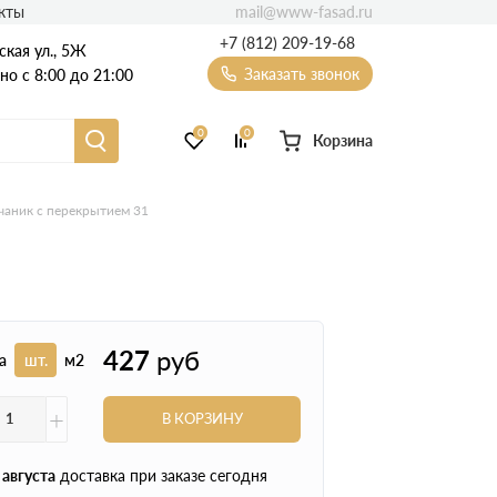
mail@www-fasad.ru
кты
+7 (812) 209-19-68
ская ул., 5Ж
Заказать звонок
о с 8:00 до 21:00
0
0
Корзина
Фиброцементный сайдинг
чаник с перекрытием 31
Фасадные пластиковые панели
427
руб
а
шт.
м2
+
В КОРЗИНУ
 августа
доставка при заказе сегодня