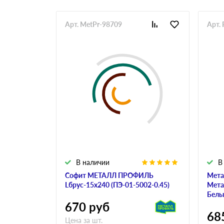
Арт. MetPr-98709
Арт. 
В наличии
В
Софит МЕТАЛЛ ПРОФИЛЬ
Мета
Lбрус-15х240 (ПЭ-01-5002-0.45)
Мета
Белы
670
руб
68
Цена за шт.