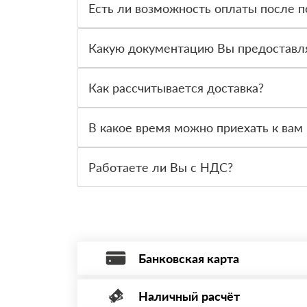
Есть ли возможность оплаты после п
Да. Самый распространенный способ оплаты у н
вправе от него отказаться.
Какую документацию Вы предоставл
С каждой товарной позицией мы предоставляем
Как рассчитывается доставка?
После оформления заявки с Вами свяжется пер
стоимости и сроков доставки, которые впослед
В какое время можно приехать к вам 
Вы можете приехать к нам в офис по адресу: Сан
Работаете ли Вы с НДС?
Да, мы работаем с НДС 20% — то есть на обще
Банковская карта
Наличный расчёт
Оплата банковской картой, через Интернет