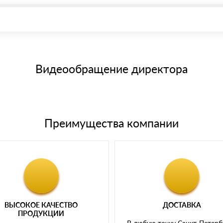
иема материала после проверки качества и количества заказанного
15 и не более 19 символов
е номенклатуру товара, количество. После оплаты осуществляется 
щим банковским картам
Видеообращение директора
Преимущества компании
ВЫСОКОЕ КАЧЕСТВО
ДОСТАВКА
ПРОДУКЦИИ