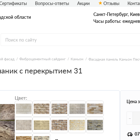
Сертификаты
Вопросы-ответы
Акции
Отзывы
Конта
Санкт-Петербург, ​Киев
адской области
Часы работы: ежедневн
еталлический сайдинг
Вспененный сайдинг
й фасад
Фиброцементный сайдинг
Каньон
Фасадная панель Каньон Пес
чаник с перекрытием 31
ормованный сайдинг
Софиты
асадная плитка Технониколь
Фасадные термопанели
auberk
Цвет:
Цена з
-
07