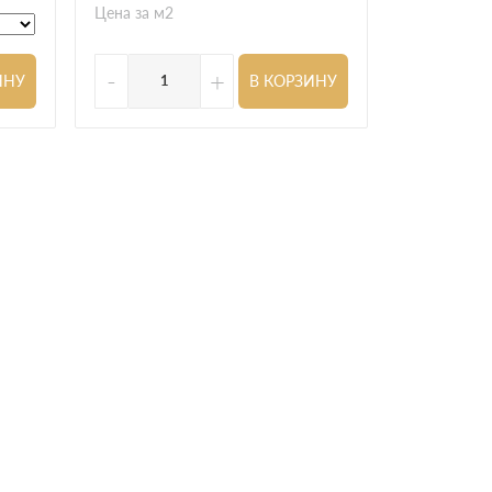
2 985
р
Цена за м2
Цена за шт
-
+
-
ИНУ
В КОРЗИНУ