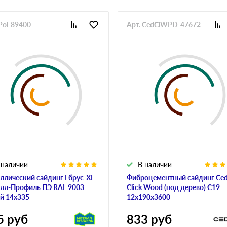
Pol-89400
Арт. CedClWPD-47672
 наличии
В наличии
ллический сайдинг Lбрус-XL
Фиброцементный сайдинг Ced
лл-Профиль ПЭ RAL 9003
Click Wood (под дерево) С19
й 14х335
12х190х3600
5
руб
833
руб