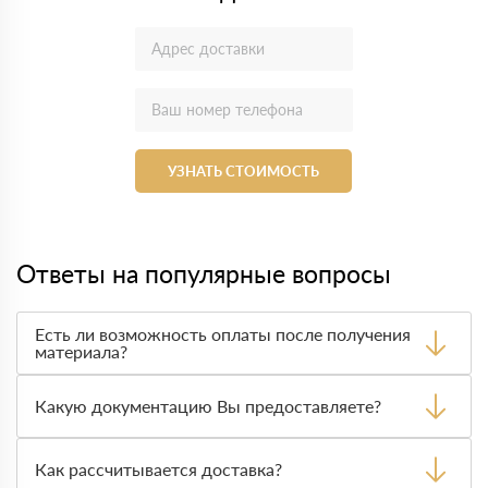
УЗНАТЬ СТОИМОСТЬ
Ответы на популярные вопросы
Есть ли возможность оплаты после получения
материала?
Да. Самый распространенный способ оплаты у нас -
оплата по факту получения товара. При этом, если
Какую документацию Вы предоставляете?
доставленный товар был ненадлежащего качества, то
Вы вправе от него отказаться.
С каждой товарной позицией мы предоставляем все
сертификаты и паспорта качества, а также товарно-
Как рассчитывается доставка?
транспортную накладную.