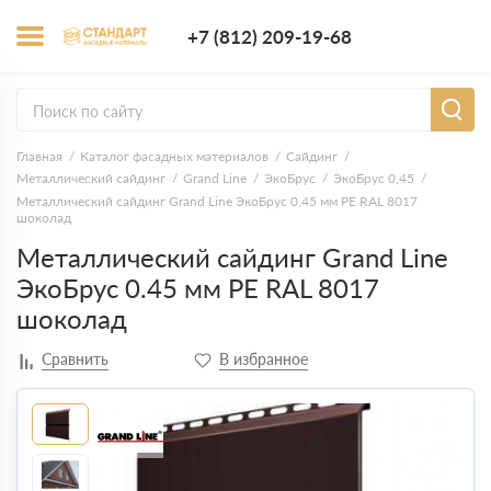
+7 (812) 209-1
+7 (812) 209-19-68
Заказать з
Главная
Каталог фасадных материалов
Сайдинг
Металлический сайдинг
Grand Line
ЭкоБрус
ЭкоБрус 0,45
Металлический сайдинг Grand Line ЭкоБрус 0.45 мм PE RAL 8017
шоколад
Металлический сайдинг Grand Line
ЭкоБрус 0.45 мм PE RAL 8017
шоколад