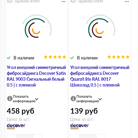
Арт. UgoVnSD-47243
Арт. UgoVnSD-47244
В наличии
В наличии
Угол внешний симметричный
Угол внешний симметричный
фибросайдинга Decover Satin
фибросайдинга Decover
RAL 9003 Сигнальный белый
Quarzit lite RAL 8017
0.5 | с пленкой
Шоколад 0.5 | с пленкой
Показать
Показать
информацию
информацию
458
руб
139
руб
Цена за шт.
Цена за шт.