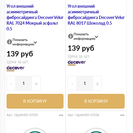
Угол внешний
Угол внешний
асимметричный
асимметричный
фибросайдинга Decover Velur
фибросайдинга Decover Velur
RAL 7024 Мокрый асфальт
RAL 8017 Шоколад 0.5
0.5
Показать
информацию
Показать
информацию
139
руб
139
руб
Цена за шт.
Цена за шт.
-
+
-
+
В КОРЗИНУ
В КОРЗИНУ
Арт. UgoVnSD-47235
Арт. UgoVnSD-47236