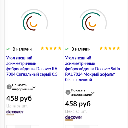
В наличии
В наличии
Угол внешний
Угол внешний
асимметричный
асимметричный
фибросайдинга Decover RAL
фибросайдинга Decover Satin
7004 Сигнальный серый 0.5
RAL 7024 Мокрый асфальт
0.5 | с пленкой
Показать
информацию
Показать
информацию
458
руб
458
руб
Цена за шт.
Цена за шт.