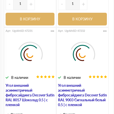
-
+
-
+
В КОРЗИНУ
В КОРЗИНУ
Арт. UgoVnSD-47231
Арт. UgoVnSD-47232
В наличии
В наличии
Угол внешний
Угол внешний
асимметричный
асимметричный
фибросайдинга Decover Satin
фибросайдинга Decover Satin
RAL 8017 Шоколад 0.5 | с
RAL 9003 Сигнальный белый
пленкой
0.5 | с пленкой