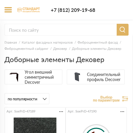
+7 (812) 209-1
+7 (812) 209-19-68
Заказать з
Главная
Каталог фасадных материалов
Фиброцементный фасад
Фиброцементный сайдинг
Дековер
Доборные элементы Дековер
Доборные элементы Дековер
Угол внешний
Соединительный
симметричный
профиль Decover
Decover
Выбор
по параметрам
Арт. SoePrD-47189
Арт. SoePrD-47190