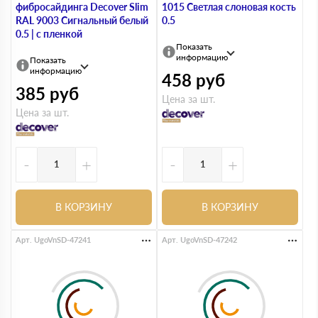
фибросайдинга Decover Slim
1015 Светлая слоновая кость
RAL 9003 Сигнальный белый
0.5
0.5 | с пленкой
Показать
информацию
Показать
информацию
458
руб
385
руб
Цена за шт.
Цена за шт.
-
+
-
+
В КОРЗИНУ
В КОРЗИНУ
Арт. UgoVnSD-47241
Арт. UgoVnSD-47242