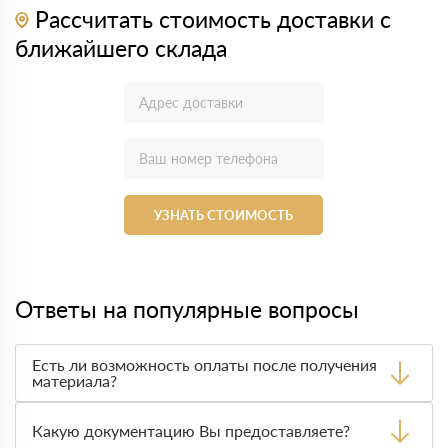
Рассчитать стоимость доставки с
ближайшего склада
УЗНАТЬ СТОИМОСТЬ
Ответы на популярные вопросы
Есть ли возможность оплаты после получения
материала?
Да. Самый распространенный способ оплаты у нас -
оплата по факту получения товара. При этом, если
Какую документацию Вы предоставляете?
доставленный товар был ненадлежащего качества, то