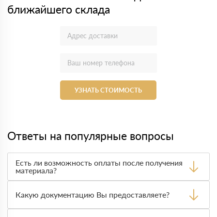
ближайшего склада
УЗНАТЬ СТОИМОСТЬ
Ответы на популярные вопросы
Есть ли возможность оплаты после получения
материала?
Да. Самый распространенный способ оплаты у нас -
оплата по факту получения товара. При этом, если
Какую документацию Вы предоставляете?
доставленный товар был ненадлежащего качества, то
Вы вправе от него отказаться.
С каждой товарной позицией мы предоставляем все