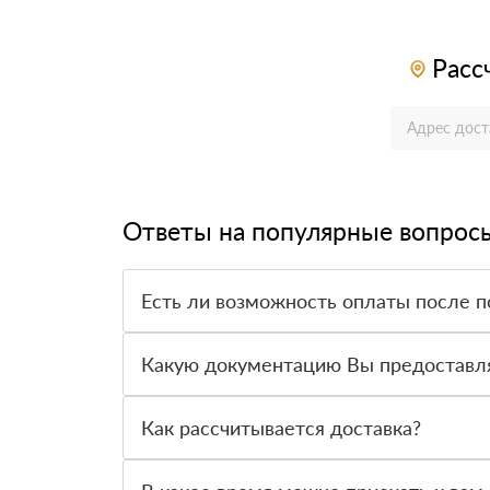
Расс
Ответы на популярные вопрос
Есть ли возможность оплаты после п
Да. Самый распространенный способ оплаты у н
вправе от него отказаться.
Какую документацию Вы предоставл
С каждой товарной позицией мы предоставляем
Как рассчитывается доставка?
После оформления заявки с Вами свяжется пер
стоимости и сроков доставки, которые впослед