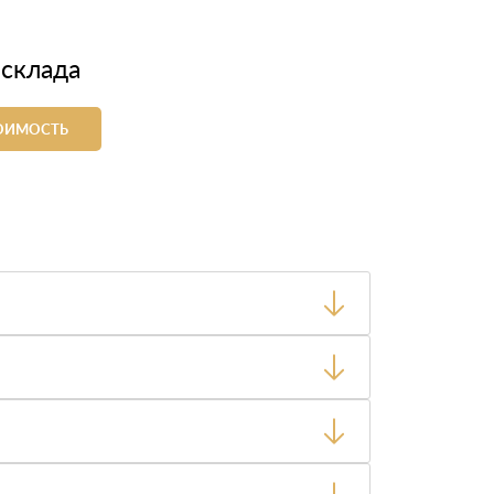
 склада
ТОИМОСТЬ
ный товар был ненадлежащего качества, то Вы
тную накладную.
ает заявку нашему логисту для оценки