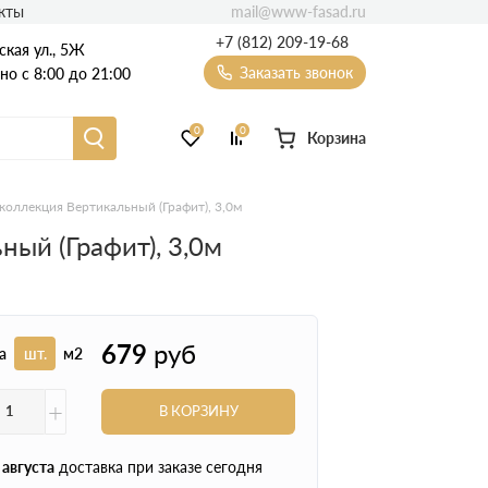
mail@www-fasad.ru
кты
+7 (812) 209-19-68
ская ул., 5Ж
Заказать звонок
о с 8:00 до 21:00
0
0
Корзина
Фиброцементный сайдинг
коллекция Вертикальный (Графит), 3,0м
ый (Графит), 3,0м
Фасадные пластиковые панели
679
руб
а
шт.
м2
+
В КОРЗИНУ
 августа
доставка при заказе сегодня