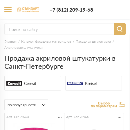
+7 (812) 209-1
+7 (812) 209-19-68
Заказать з
Главная
Каталог фасадных материалов
Фасадная штукатурка
Акриловые штукатурки
Продажа акриловой штукатурки в
Санкт-Петербурге
Ceresit
Kreisel
Выбор
по параметрам
Арт. Cer-78963
Арт. Cer-78964