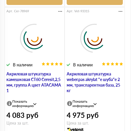
Арт. Cer-78969
Арт. Vet-93315
В наличии
В наличии
Акриловая штукатурка
Акриловая штукатурка
камешковая СТ60 Ceresit,2,5
weber.pas akrylat "e шуба"e 2
мм, группа А цвет ATACAMA
мм, транспарентная база, 25
1
кг
Показать
Показать
информацию
информацию
4 083
руб
4 975
руб
Цена за шт.
Цена за шт.